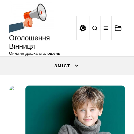
Оголошення
Перейти
Вінниця
до
вмісту
Оголошення
Вінниця
Онлайн дошка оголошень
ЗМІСТ