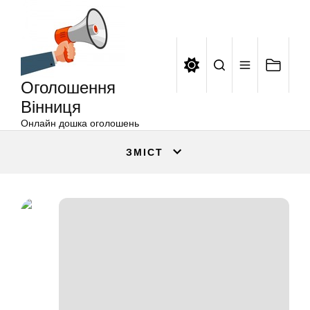
Оголошення
Перейти
Вінниця
до
вмісту
Оголошення
Вінниця
Онлайн дошка оголошень
ЗМІСТ