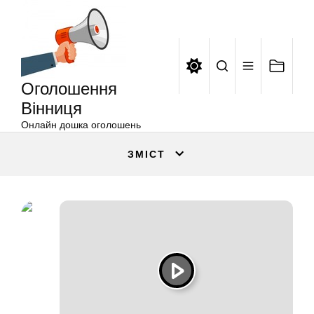
Оголошення
Перейти
Вінниця
до
вмісту
Оголошення
Вінниця
Онлайн дошка оголошень
ЗМІСТ