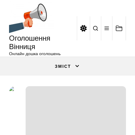
Оголошення
Перейти
Вінниця
до
вмісту
Оголошення
Вінниця
Онлайн дошка оголошень
ЗМІСТ