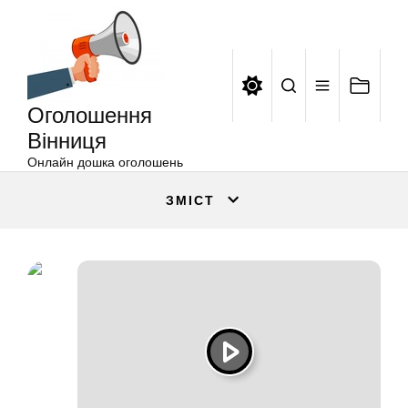
Оголошення
Перейти
Вінниця
до
вмісту
Оголошення
Вінниця
Онлайн дошка оголошень
ЗМІСТ