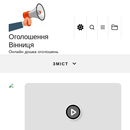
Оголошення
Перейти
Вінниця
до
вмісту
Оголошення
Вінниця
Онлайн дошка оголошень
ЗМІСТ