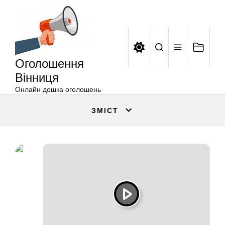
Оголошення
Перейти
Вінниця
до
вмісту
Оголошення
Вінниця
Онлайн дошка оголошень
ЗМІСТ