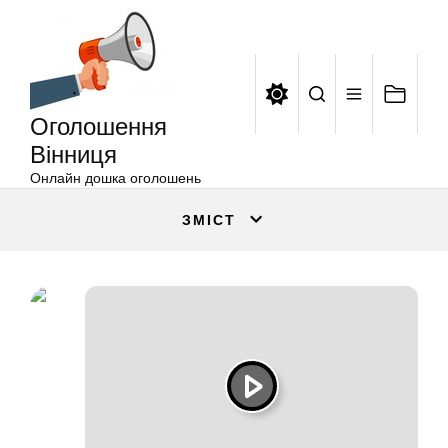
Оголошення
Перейти
Вінниця
до
вмісту
Оголошення
Вінниця
Онлайн дошка оголошень
ЗМІСТ