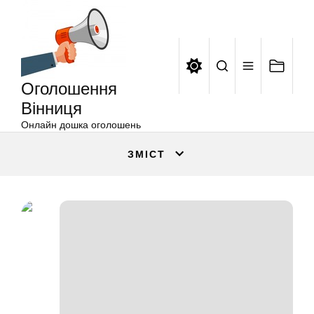
Оголошення
Перейти
Вінниця
до
вмісту
Оголошення
Вінниця
Онлайн дошка оголошень
ЗМІСТ