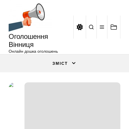
Оголошення
Перейти
Вінниця
до
вмісту
Оголошення
Вінниця
Онлайн дошка оголошень
ЗМІСТ