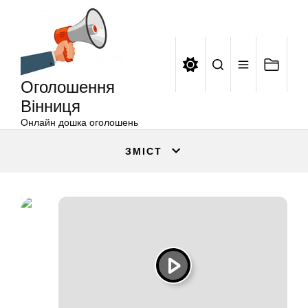
Оголошення
Перейти
Вінниця
до
вмісту
Оголошення
Вінниця
Онлайн дошка оголошень
ЗМІСТ