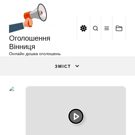
Оголошення
Перейти
Вінниця
до
вмісту
Оголошення
Вінниця
Онлайн дошка оголошень
ЗМІСТ