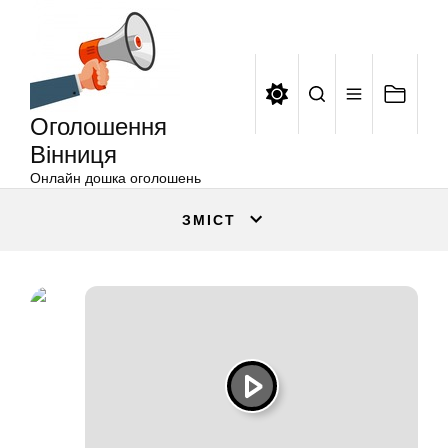
Оголошення
Перейти
Вінниця
до
вмісту
Оголошення
Вінниця
Онлайн дошка оголошень
ЗМІСТ