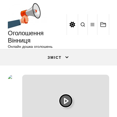
Оголошення
Перейти
Вінниця
до
вмісту
Оголошення
Вінниця
Онлайн дошка оголошень
ЗМІСТ