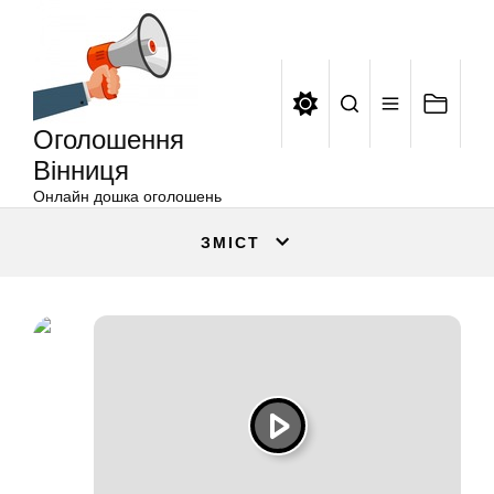
Оголошення
Перейти
Вінниця
до
вмісту
Оголошення
Вінниця
Онлайн дошка оголошень
ЗМІСТ