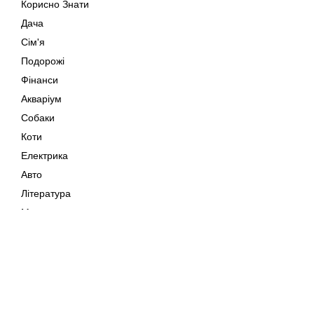
Корисно Знати
Дача
Сім'я
Подорожі
Фінанси
Акваріум
Собаки
Коти
Електрика
Авто
Література
Музика
Дозвілля
Кіно
Мапа сайту
Своїми Руками
Тварини
Авторське право © 202
Поради