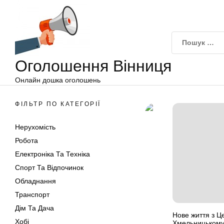
Оголошення
Перейти
Вінниця
до
вмісту
Оголошення Вінниця
Онлайн дошка оголошень
ФІЛЬТР ПО КАТЕГОРІЇ
Нерухомість
Робота
Електроніка Та Техніка
Спорт Та Відпочинок
Обладнання
Транспорт
Дім Та Дача
Нове життя з Ц
Хобі
Хмельницькому