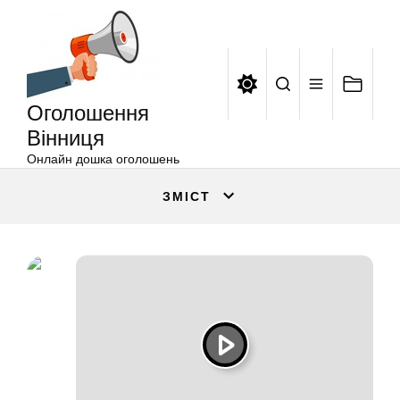
Оголошення
Перейти
Вінниця
до
вмісту
Оголошення
Вінниця
Онлайн дошка оголошень
ЗМІСТ