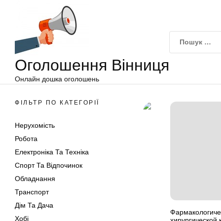
Оголошення
Перейти
Вінниця
до
вмісту
Оголошення Вінниця
Онлайн дошка оголошень
ФІЛЬТР ПО КАТЕГОРІЇ
Нерухомість
Робота
Електроніка Та Техніка
Спорт Та Відпочинок
Обладнання
Транспорт
Дім Та Дача
Фармакологиче
Хобі
хирургической 