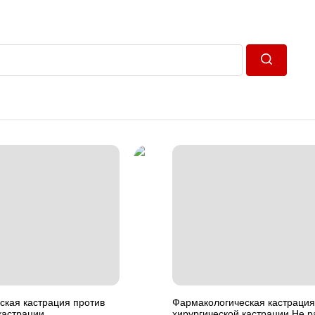
Пошук
ская кастрация против
Фармакологическая кастрация
кастрации
хирургической кастрации Не р