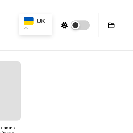
UK
 против
аботает