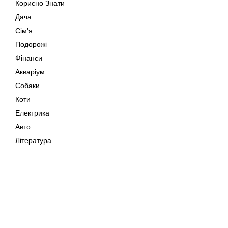
Корисно Знати
Дача
Сім'я
Подорожі
Фінанси
Акваріум
Собаки
Коти
Електрика
Авто
Література
Музика
Дозвілля
Кіно
Мапа сайту
Своїми Руками
Тварини
Авторське право © 202
Поради