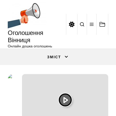
Оголошення
Перейти
Вінниця
до
вмісту
Оголошення
Вінниця
Онлайн дошка оголошень
ЗМІСТ