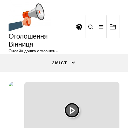
Оголошення
Перейти
Вінниця
до
вмісту
Оголошення
Вінниця
Онлайн дошка оголошень
ЗМІСТ