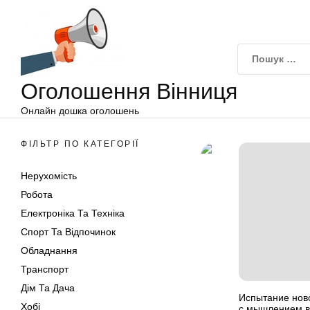
Оголошення
Перейти
Вінниця
до
вмісту
Оголошення Вінниця
Онлайн дошка оголошень
ФІЛЬТР ПО КАТЕГОРІЇ
Нерухомість
Робота
Електроніка Та Техніка
Спорт Та Відпочинок
Обладнання
Транспорт
Дім Та Дача
Испытание нов
Хобі
с мышлением в