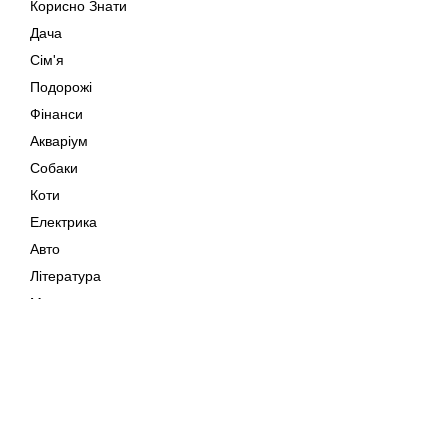
Корисно Знати
Дача
Сім'я
Подорожі
Фінанси
Акваріум
Собаки
Коти
Електрика
Авто
Література
Музика
Дозвілля
Кіно
Мапа сайту
Своїми Руками
Тварини
Авторське право © 202
Поради