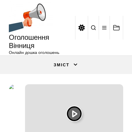
Оголошення
Перейти
Вінниця
до
вмісту
Оголошення
Вінниця
Онлайн дошка оголошень
ЗМІСТ