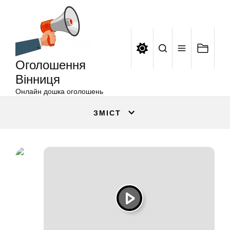
Оголошення
Перейти
Вінниця
до
вмісту
Оголошення
Вінниця
Онлайн дошка оголошень
ЗМІСТ