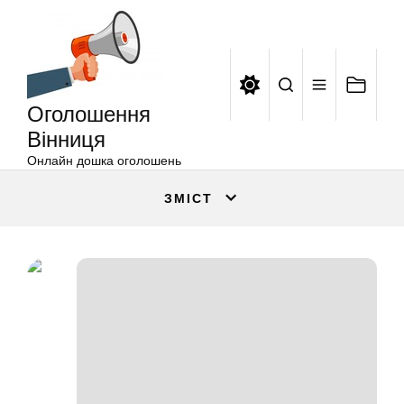
Оголошення
Перейти
Вінниця
до
вмісту
Оголошення
Вінниця
Онлайн дошка оголошень
ЗМІСТ