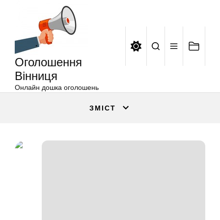
Оголошення
Перейти
Вінниця
до
вмісту
Оголошення
Вінниця
Онлайн дошка оголошень
ЗМІСТ