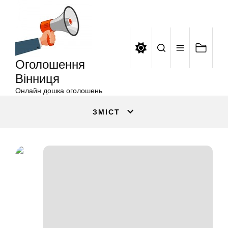
Оголошення
Перейти
Вінниця
до
вмісту
Оголошення
Вінниця
Онлайн дошка оголошень
ЗМІСТ