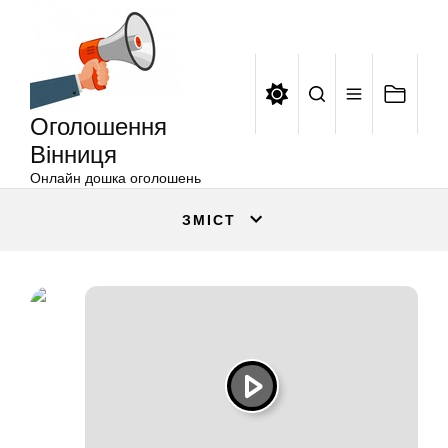
Оголошення
Перейти
Вінниця
до
вмісту
Оголошення
Вінниця
Онлайн дошка оголошень
ЗМІСТ