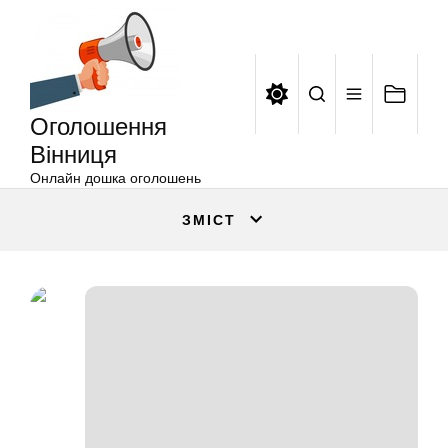
Оголошення
Перейти
Вінниця
до
вмісту
Оголошення
Вінниця
Онлайн дошка оголошень
ЗМІСТ