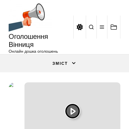
Оголошення
Перейти
Вінниця
до
вмісту
Оголошення
Вінниця
Онлайн дошка оголошень
ЗМІСТ