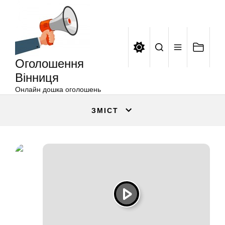
Оголошення
Перейти
Вінниця
до
вмісту
Оголошення
Вінниця
Онлайн дошка оголошень
ЗМІСТ