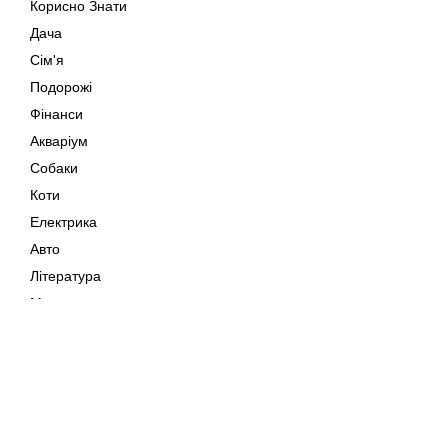
Корисно Знати
Дача
Сім'я
Подорожі
Фінанси
Акваріум
Собаки
Коти
Електрика
Авто
Література
Музика
Дозвілля
Кіно
Мапа сайту
Своїми Руками
Тварини
Авторське право © 202
Поради