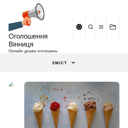
Оголошення
Перейти
Вінниця
до
вмісту
Оголошення
Вінниця
Онлайн дошка оголошень
ЗМІСТ