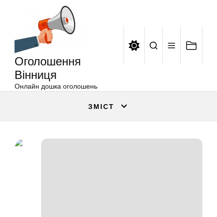
Оголошення
Перейти
Вінниця
до
вмісту
Оголошення
Вінниця
Онлайн дошка оголошень
ЗМІСТ