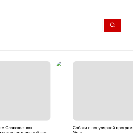
Пошук
те Славское: как
Собаки в популярной програм
имально интересный уик-
Gear .