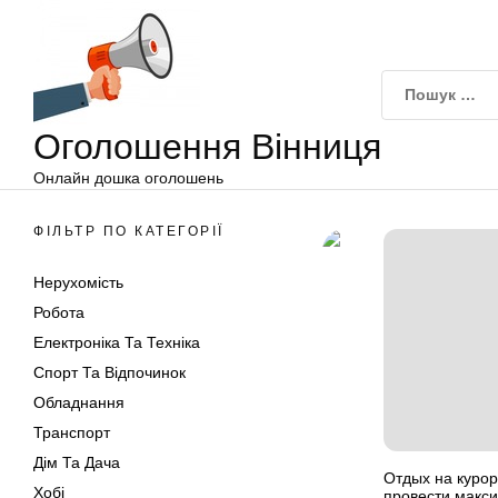
Оголошення
Перейти
Вінниця
до
вмісту
Оголошення Вінниця
Онлайн дошка оголошень
ФІЛЬТР ПО КАТЕГОРІЇ
Нерухомість
Робота
Електроніка Та Техніка
Спорт Та Відпочинок
Обладнання
Транспорт
Дім Та Дача
Отдых на курор
Хобі
провести макс