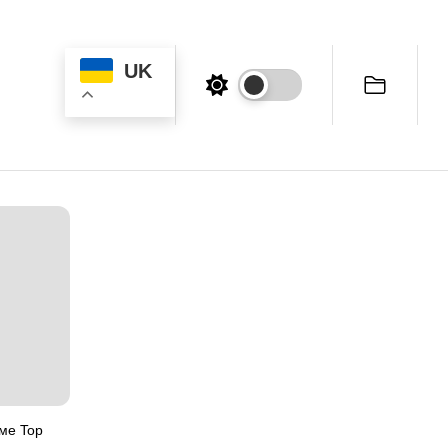
UK
ме Top