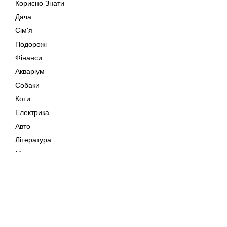
Корисно Знати
Дача
Сім'я
Подорожі
Фінанси
Акваріум
Собаки
Коти
Електрика
Авто
Література
Музика
Дозвілля
Кіно
Мапа сайту
Своїми Руками
Тварини
Авторське право © 202
Поради