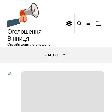
Оголошення
Перейти
Вінниця
до
вмісту
Оголошення
Вінниця
Онлайн дошка оголошень
ЗМІСТ