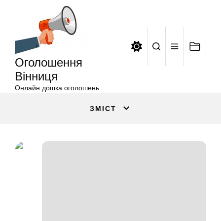
Оголошення
Перейти
Вінниця
до
вмісту
Оголошення
Вінниця
Онлайн дошка оголошень
ЗМІСТ