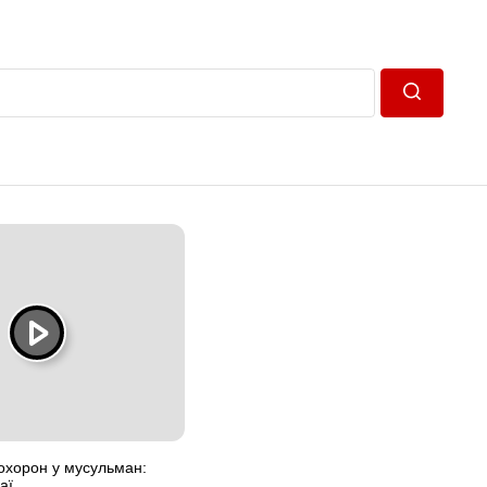
Пошук
охорон у мусульман:
аї