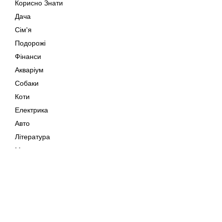
Корисно Знати
Дача
Сім'я
Подорожі
Фінанси
Акваріум
Собаки
Коти
Електрика
Авто
Література
Музика
Дозвілля
Кіно
Мапа сайту
Своїми Руками
Тварини
Авторське право © 202
Поради