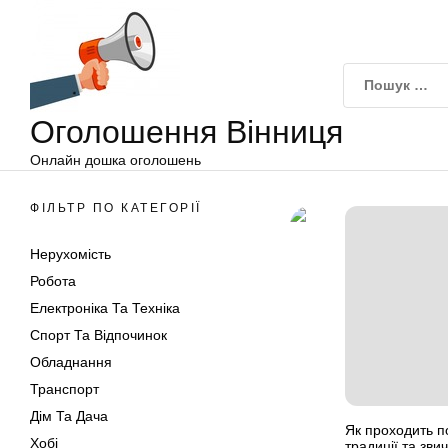
Оголошення
Перейти
Вінниця
до
вмісту
Оголошення Вінниця
Онлайн дошка оголошень
ФІЛЬТР ПО КАТЕГОРІЇ
Нерухомість
Робота
Електроніка Та Техніка
Спорт Та Відпочинок
Обладнання
Транспорт
Дім Та Дача
Як проходить п
Хобі
традиції та звич