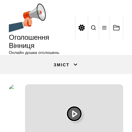
Оголошення
Перейти
Вінниця
до
вмісту
Оголошення
Вінниця
Онлайн дошка оголошень
ЗМІСТ