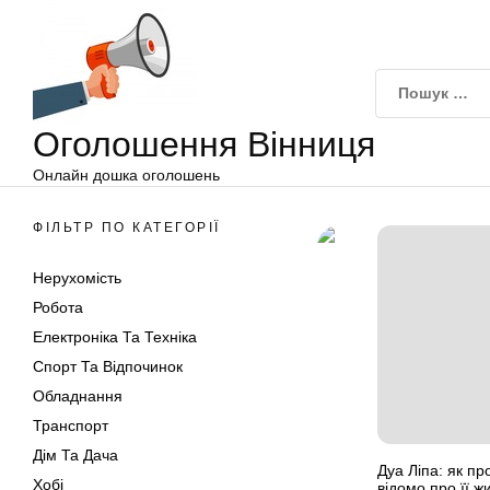
Оголошення
Перейти
Вінниця
до
вмісту
Оголошення Вінниця
Онлайн дошка оголошень
ФІЛЬТР ПО КАТЕГОРІЇ
Нерухомість
Робота
Електроніка Та Техніка
Спорт Та Відпочинок
Обладнання
Транспорт
Дім Та Дача
Дуа Ліпа: як пр
Хобі
відомо про її ж