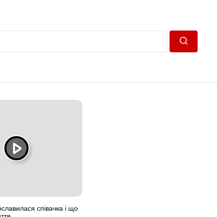
Пошук
ославилася співачка і що
иття