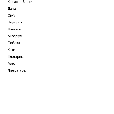
Корисно Знати
Дача
Сім'я
Подорожі
Фінанси
Акваріум
Собаки
Коти
Електрика
Авто
Література
Музика
Дозвілля
Кіно
Мапа сайту
Своїми Руками
Тварини
Авторське право © 202
Поради