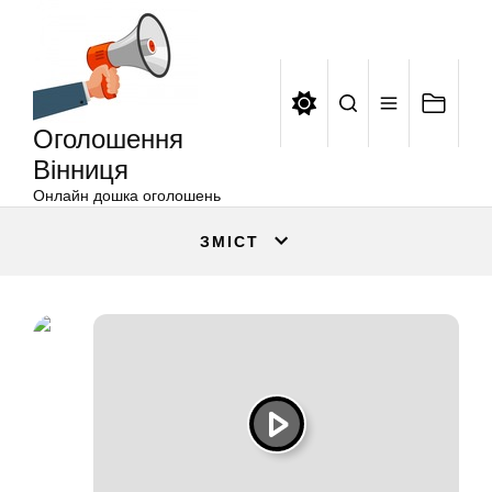
Оголошення
Перейти
Вінниця
до
вмісту
Оголошення
Вінниця
Онлайн дошка оголошень
ЗМІСТ