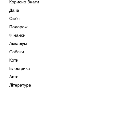
Корисно Знати
Дача
Сім'я
Подорожі
Фінанси
Акваріум
Собаки
Коти
Електрика
Авто
Література
Музика
Дозвілля
Кіно
Мапа сайту
Своїми Руками
Тварини
Авторське право © 202
Поради