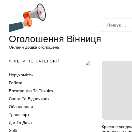
Оголошення
Перейти
Вінниця
до
вмісту
Оголошення Вінниця
Онлайн дошка оголошень
ФІЛЬТР ПО КАТЕГОРІЇ
Нерухомість
Робота
Електроніка Та Техніка
Спорт Та Відпочинок
Обладнання
Транспорт
Дім Та Дача
Красное уведом
Хобі
рекорды по пр