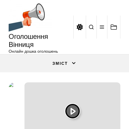
Оголошення
Перейти
Вінниця
до
вмісту
Оголошення
Вінниця
Онлайн дошка оголошень
ЗМІСТ