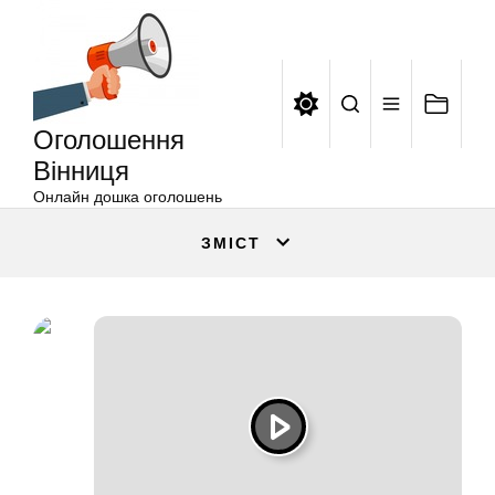
Оголошення
Перейти
Вінниця
до
вмісту
Оголошення
Вінниця
Онлайн дошка оголошень
ЗМІСТ