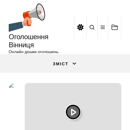
Оголошення
Перейти
Вінниця
до
вмісту
Оголошення
Вінниця
Онлайн дошка оголошень
ЗМІСТ