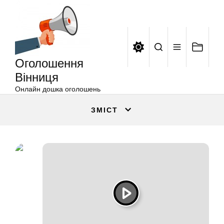
Оголошення
Перейти
Вінниця
до
вмісту
Оголошення
Вінниця
Онлайн дошка оголошень
ЗМІСТ