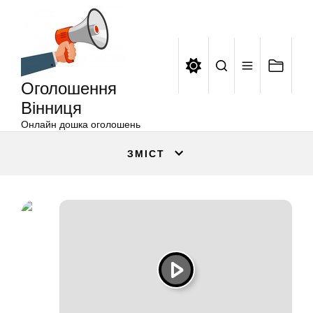
Оголошення
Перейти
Вінниця
до
вмісту
Оголошення
Вінниця
Онлайн дошка оголошень
ЗМІСТ