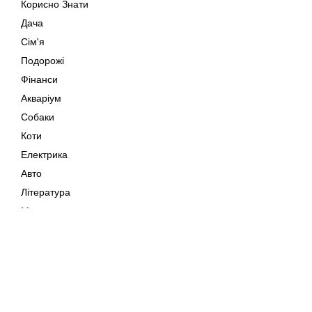
Корисно Знати
Дача
Сім'я
Подорожі
Фінанси
Акваріум
Собаки
Коти
Електрика
Авто
Література
Музика
Дозвілля
Кіно
Мапа сайту
Своїми Руками
Тварини
Авторське право © 202
Поради