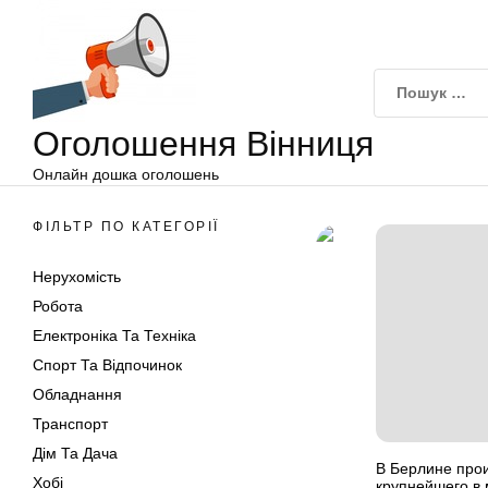
Оголошення
Перейти
Вінниця
до
вмісту
Оголошення Вінниця
Онлайн дошка оголошень
ФІЛЬТР ПО КАТЕГОРІЇ
Нерухомість
Робота
Електроніка Та Техніка
Спорт Та Відпочинок
Обладнання
Транспорт
Дім Та Дача
В Берлине про
Хобі
крупнейшего в