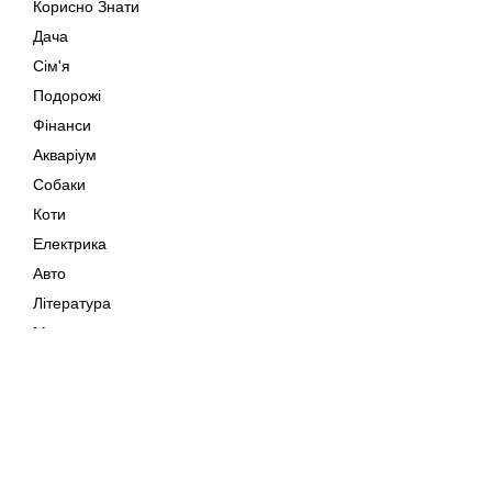
Корисно Знати
Дача
Сім'я
Подорожі
Фінанси
Акваріум
Собаки
Коти
Електрика
Авто
Література
Музика
Дозвілля
Кіно
Мапа сайту
Своїми Руками
Тварини
Авторське право © 202
Поради