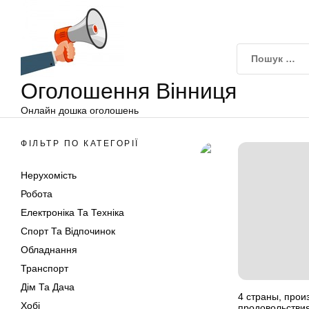
Оголошення
Перейти
Вінниця
до
вмісту
Оголошення Вінниця
Онлайн дошка оголошень
ФІЛЬТР ПО КАТЕГОРІЇ
Нерухомість
Робота
Електроніка Та Техніка
Спорт Та Відпочинок
Обладнання
Транспорт
Дім Та Дача
4 страны, прои
Хобі
продовольстви