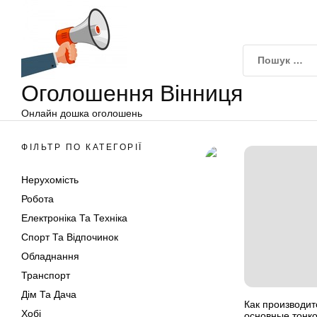
Оголошення
Перейти
Вінниця
до
вмісту
Оголошення Вінниця
Онлайн дошка оголошень
ФІЛЬТР ПО КАТЕГОРІЇ
Нерухомість
Робота
Електроніка Та Техніка
Спорт Та Відпочинок
Обладнання
Транспорт
Дім Та Дача
Как производи
Хобі
основные тонко