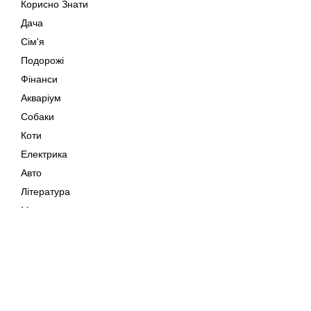
Корисно Знати
Дача
Сім'я
Подорожі
Фінанси
Акваріум
Собаки
Коти
Електрика
Авто
Література
Музика
Дозвілля
Кіно
Мапа сайту
Своїми Руками
Тварини
Авторське право © 202
Поради