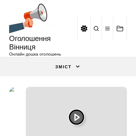
Оголошення
Перейти
Вінниця
до
вмісту
Оголошення
Вінниця
Онлайн дошка оголошень
ЗМІСТ